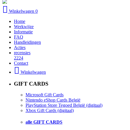
Winkelwagen
0
Home
Werkwijze
Informatie
FAQ
Handleidingen
Acties
recensies
2224
Contact
Winkelwagen
GIFT CARDS
Microsoft Gift Cards
Nintendo eShop Cards België
PlayStation Store Tegoed België (digitaal)
Xbox Gift Cards (digitaal)
alle GIFT CARDS